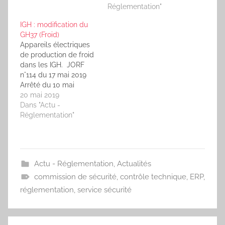
l'objet de l'arrêté du 11
octobre 2023 modifiant
Réglementation"
septembre
l'arrêté du 25 juin 1980
IGH : modification du
2023modifiant l'arrêté
(ERP) Publics
GH37 (Froid)
du 25 juin 1980 portant
concernés : Fabricants,
Appareils électriques
approbation des
propriétaires,
de production de froid
dispositions générales
installateurs de
dans les IGH. JORF
du règlement
structures provisoires
n°114 du 17 mai 2019
desécurité contre les…
et démontables,
Arrêté du 10 mai
organisateurs de…
2019 modifiant l'arrêté
20 mai 2019
du 30 décembre 2011
Dans "Actu -
portant règlement de
Réglementation"
sécurité pour les IGH
Publics concernés :
Exploitants et
propriétaires
Actu - Réglementation
,
Actualités
d'établissements
recevant du public,
commission de sécurité
,
contrôle technique
,
ERP
,
maîtres d'ouvrage,
réglementation
,
service sécurité
maîtres d'oeuvre,
architectes, membres
des commissions de…