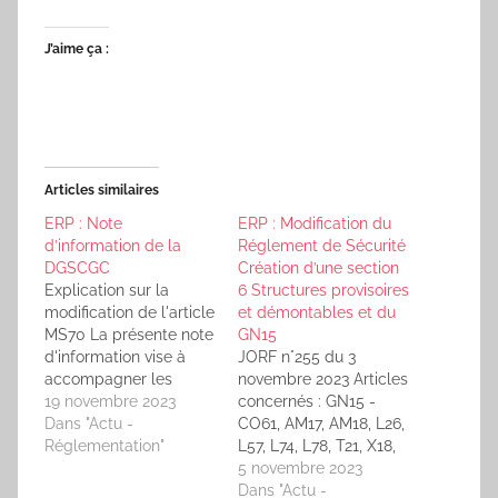
J’aime ça :
Articles similaires
ERP : Note
ERP : Modification du
d’information de la
Réglement de Sécurité
DGSCGC
Création d’une section
Explication sur la
6 Structures provisoires
modification de l'article
et démontables et du
MS70 La présente note
GN15
d'information vise à
JORF n°255 du 3
accompagner les
novembre 2023 Articles
nouvelles dispositions
19 novembre 2023
concernés : GN15 -
règlementaires
Dans "Actu -
CO61, AM17, AM18, L26,
relativesaux modalités
Réglementation"
L57, L74, L78, T21, X18,
d'alerte des secours
PA1, PA5, PA9, SG15,
5 novembre 2023
dans les ERP ayant fait
SG16 Arrêté du 30
Dans "Actu -