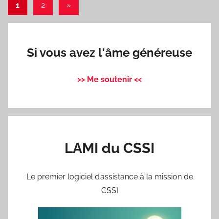
Pagination
Articles
1
2
»
suivants
des
publications
Si vous avez l'âme généreuse
>> Me soutenir <<
LAMI du CSSI
Le premier logiciel d’assistance à la mission de
CSSI