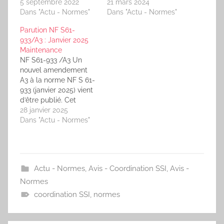
fascicule. Pour avoir les
5 septembre 2022
test des diffuseurs
21 mars 2024
réponses vous devrez
Dans "Actu - Normes"
visuels (A.2 Mesure du
Dans "Actu - Normes"
l'acheter car les
signal lumineux) Pour
Parution NF S61-
normes sont la
ma modique somme
933/A3 : Janvier 2025
propriétés de l'AFNOR,
de 46€HT .... je ne ferai
Maintenance
vous pouvez les
pas de commentaire
NF S61-933 /A3 Un
acquérir en suivants
complémentaire...;-) Si
nouvel amendement
ses 2 liens : Accéder à
l'amendement vous
A3 à la norme NF S 61-
la norme directement
interesse vous pouvez
933 (janvier 2025) vient
et voir la liste des
le commander sur…
d’être publié. Cet
normes à…
amendement apporte
28 janvier 2025
les modifications
Dans "Actu - Normes"
suivantes : Révision du
contenu de l'Annexe
normative H : « Essais
fonctionnels : SMSI -
Actu - Normes
,
Avis - Coordination SSI
,
Avis -
Désenfumage
mécanique » ; Mise à
Normes
jour de l'Annexe
coordination SSI
,
normes
normative N…