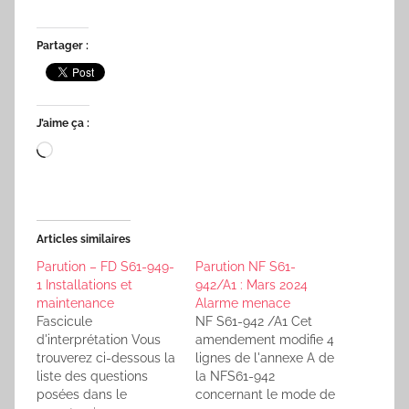
Partager :
J’aime ça :
Chargement…
Articles similaires
Parution – FD S61-949-
Parution NF S61-
1 Installations et
942/A1 : Mars 2024
maintenance
Alarme menace
Fascicule
NF S61-942 /A1 Cet
d'interprétation Vous
amendement modifie 4
trouverez ci-dessous la
lignes de l'annexe A de
liste des questions
la NFS61-942
posées dans le
concernant le mode de