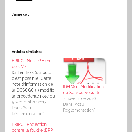
J’aime ça :
Articles similaires
BRIRC : Note IGH en
bois V2
IGH en Bois (oui oui...
c'est possible) Cette
note d’information de
IGH W1 : Modification
la DGSCGC (*) modifie
du Service Sécurité
la précédente note du
3 novembre 2016
18 décembre 2015(
5 septembre 2017
Dans "Actu -
Télécharger la version
Dans "Actu -
Réglementation"
du 18 décembre 2015)
Réglementation"
Elle vise en modifiant
BRIRC : Protection
le paragraphe 1 de
contre la foudre (ERP-
l’annexe à tenir compte