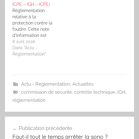
ICPE – IGH – ICPE)
à la fois : des
Réglementation
dérogations, de la
relative à la
notion «…
protection contre la
foudre. Cette note
d'information est
destinée à clarifier et
6 avril 2016
préciser l’interprétation
Dans "Actu -
des textes relatifs à la
Réglementation"
protection contre la
foudre. Elle vise
également à indiquer
aux organismes de
Actu - Réglementation
,
Actualités
contrôle les modalités
de vérifications des
commission de sécurité
,
contrôle technique
,
IGH
,
exigences
réglementation
réglementaires. Textes
concernés : arrêté du 4
octobre 2010 (ICPE)-
Navigation
GH40…
Publication précédente
de
Faut-il tout le temps arrêter la sono ?