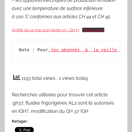
− les appareils électriques de production émission
avec une température de surface inférieure
à 100 °C conformes aux articles CH 44 et CH 45.
Arrêté du 10 mai 2019 texte 19 – GH37
Télécharger
Note : Pour
 les abonnés  à  la veille 
vous
1193 total views
, 1 views today
Recherches utilisées pour trouver cet article
:gh37, fluides frigorigènes AL2 sont ils autorisés
en IGH?, modification du GH 37 IGH
Partager :