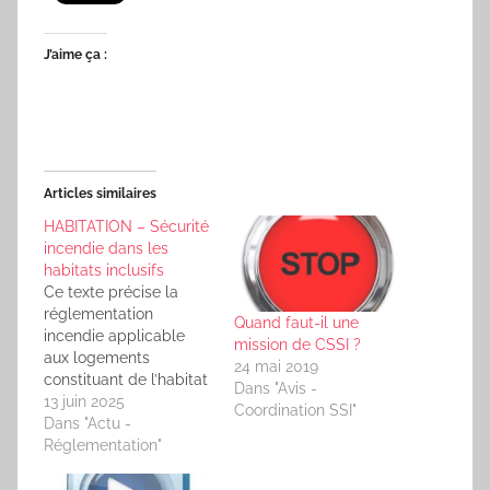
J’aime ça :
Articles similaires
HABITATION – Sécurité
incendie dans les
habitats inclusifs
Ce texte précise la
réglementation
Quand faut-il une
incendie applicable
mission de CSSI ?
aux logements
24 mai 2019
constituant de l’habitat
Dans "Avis -
inclusif, c’est-à-dire
13 juin 2025
Coordination SSI"
des logements
Dans "Actu -
destinés à des
Réglementation"
personnes vulnérables
(personnes âgées,