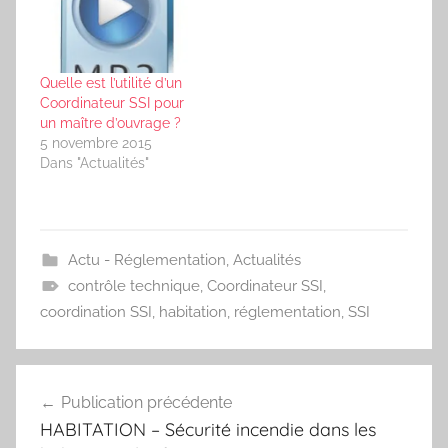
handicapées, etc.) qui
souhaitent vivre
ensemble tout en
bénéficiant d’un
Quelle est l’utilité d’un
accompagnement. Un
Coordinateur SSI pour
arrêté conjoint des
un maître d’ouvrage ?
ministres concernés
5 novembre 2015
(affaires sociales,
Dans "Actualités"
construction, intérieur)
viendra préciser les
modalités d’application
(type…
Actu - Réglementation
,
Actualités
contrôle technique
,
Coordinateur SSI
,
coordination SSI
,
habitation
,
réglementation
,
SSI
Navigation
Publication précédente
de
HABITATION – Sécurité incendie dans les