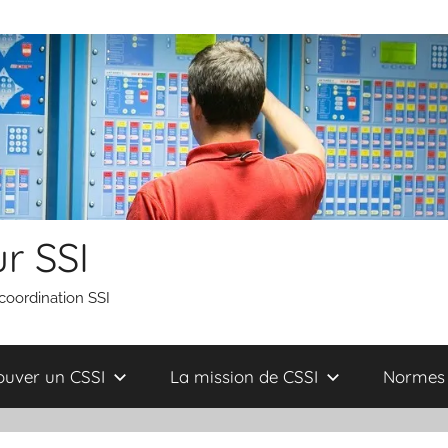
r SSI
 coordination SSI
ouver un CSSI
La mission de CSSI
Normes 