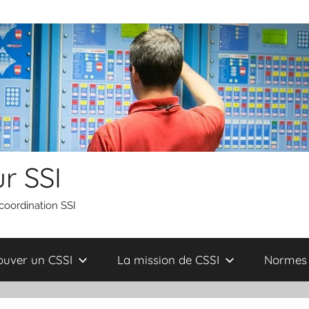
r SSI
 coordination SSI
ouver un CSSI
La mission de CSSI
Normes 