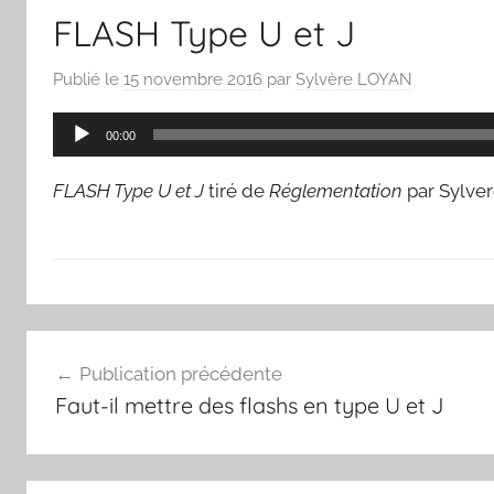
FLASH Type U et J
Publié le
15 novembre 2016
par
Sylvère LOYAN
Lecteur
00:00
audio
FLASH Type U et J
tiré de
Réglementation
par Sylve
Navigation
Publication précédente
de
Faut-il mettre des flashs en type U et J
l’article