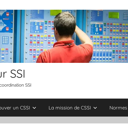
r SSI
 coordination SSI
ouver un CSSI
La mission de CSSI
Normes 