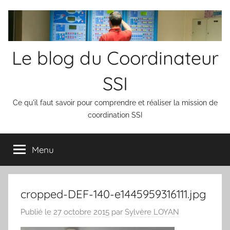
Aller
au
contenu
Le blog du Coordinateur
SSI
Ce qu'il faut savoir pour comprendre et réaliser la mission de
coordination SSI
Menu
cropped-DEF-140-e1445959316111.jpg
Publié le
27 octobre 2015
par
Sylvère LOYAN