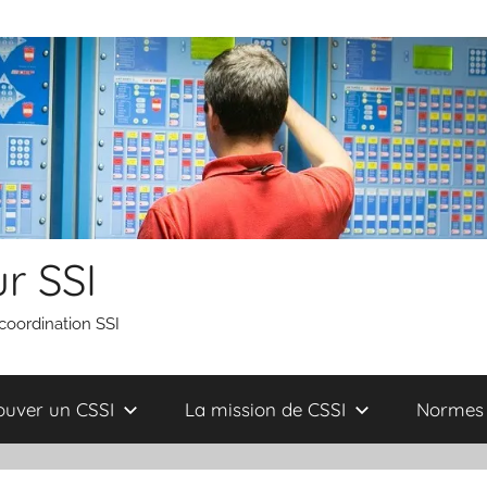
r SSI
 coordination SSI
ouver un CSSI
La mission de CSSI
Normes 