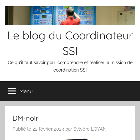
Aller
au
contenu
Le blog du Coordinateur
SSI
Ce qu'il faut savoir pour comprendre et réaliser la mission de
coordination SSI
Menu
DM-noir
Publié le
22 février 2023
par
Sylvère LOYAN