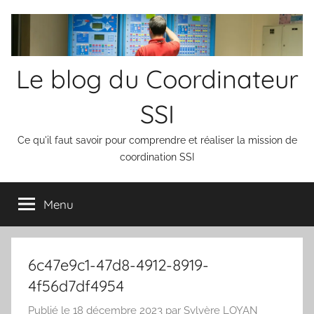
Aller
au
contenu
Le blog du Coordinateur
SSI
Ce qu'il faut savoir pour comprendre et réaliser la mission de
coordination SSI
Menu
6c47e9c1-47d8-4912-8919-
4f56d7df4954
Publié le
18 décembre 2023
par
Sylvère LOYAN