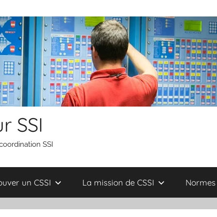
r SSI
 coordination SSI
ouver un CSSI
La mission de CSSI
Normes 