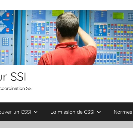
r SSI
 coordination SSI
ouver un CSSI
La mission de CSSI
Normes 