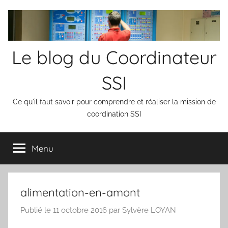
Aller
au
contenu
Le blog du Coordinateur
SSI
Ce qu'il faut savoir pour comprendre et réaliser la mission de
coordination SSI
Menu
alimentation-en-amont
Publié le
11 octobre 2016
par
Sylvère LOYAN