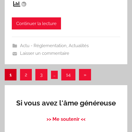
Continuer la lecture
Actu - Réglementation
,
Actualités
Laisser un commentaire
Pagination
Articles
1
2
3
…
14
»
suivants
des
publications
Si vous avez l'âme généreuse
>> Me soutenir <<