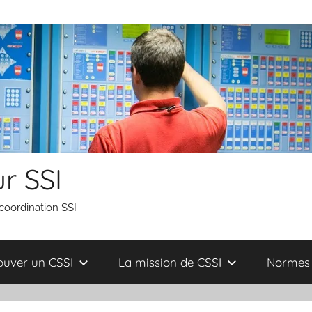
r SSI
 coordination SSI
ouver un CSSI
La mission de CSSI
Normes 