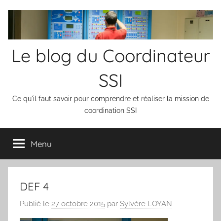
Aller
au
contenu
Le blog du Coordinateur
SSI
Ce qu'il faut savoir pour comprendre et réaliser la mission de
coordination SSI
Menu
DEF 4
Publié le
27 octobre 2015
par
Sylvère LOYAN