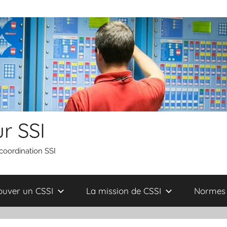
r SSI
 coordination SSI
ouver un CSSI
La mission de CSSI
Normes 